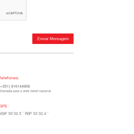
Telefones:
(+351) 916144906
Chamada para a rede móvel nacional
GPS :
N38º 55´02.5´´ W8º 53´32.4´´