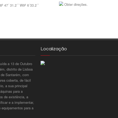
Obter direções.
8º 47´ 31.2´´ W9º 6´33.2´´
Localização
tuída a 13 de Outubro
m, distrito de Lisboa
to de Santarém, com
ea coberta, de fácil
o, a sua principal
máquinas para a
os de existência, a
ificar e a implementar,
e equipamentos para a