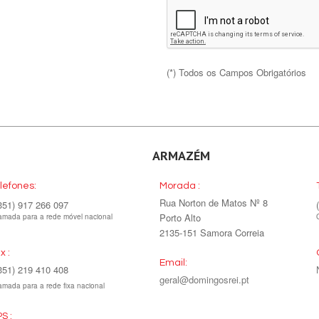
(*) Todos os Campos Obrigatórios
ARMAZÉM
lefones:
Morada :
Rua Norton de Matos Nº 8
351) 917 266 097
Porto Alto
mada para a rede móvel nacional
2135-151 Samora Correia
x :
Email:
351) 219 410 408
geral@domingosrei.pt
mada para a rede fixa nacional
S :