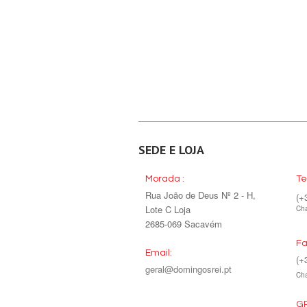
SEDE E LOJA
Morada :
Te
Rua João de Deus Nº 2 - H,
(+
Lote C Loja
Cha
2685-069 Sacavém
Fa
Email:
(+
geral@domingosrei.pt
Cha
GP