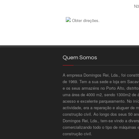
N3
Obter direções.
Quem Somos
A empresa Domingos Rei, Lda., foi consti
de 1969. Tem a sua sede e loja em Sacavé
e os seus armazéns no Porto Alto, distri
uma área de 4000 m2, sendo 1300m2 de ár
acesso e excelente parqueamento. No iníci
actividade, era a reparação e aluguer de 
construção civil. Ao longo dos seus 50 an
Domingos Rei, Lda., tem-se vindo a divers
comercializando todo o tipo de máquinas 
construção civil.