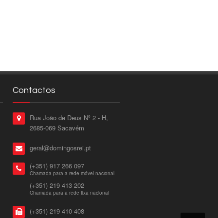
Contactos
Rua João de Deus Nº 2 - H,
2685-069 Sacavém
geral@domingosrei.pt
(+351) 917 266 097
Chamada para a rede móvel nacional
(+351) 219 413 202
Chamada para a rede fixa nacional
(+351) 219 410 408