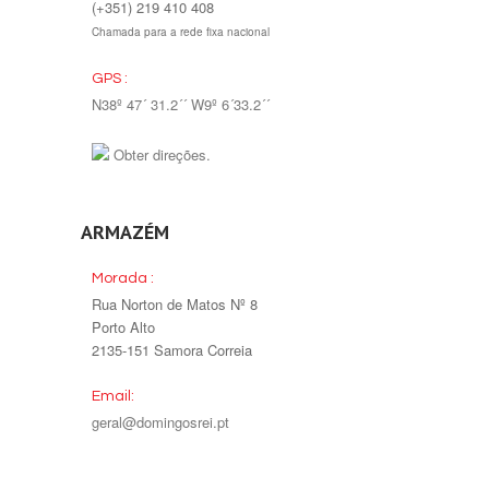
(+351) 219 410 408
Chamada para a rede fixa nacional
GPS :
N38º 47´ 31.2´´ W9º 6´33.2´´
Obter direções.
ARMAZÉM
Morada :
Rua Norton de Matos Nº 8
Porto Alto
2135-151 Samora Correia
Email:
geral@domingosrei.pt