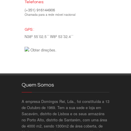
Telefones:
(+351) 916144906
Chamada para a rede móvel nacional
GPS :
N38º 55´02.5´´ W8º 53´32.4´´
Obter direções.
Quem Somos
A empresa Domingos Rei, Lda., foi constituída a 13
de Outubro de 1969. Tem a sua sede e loja em
Sacavém, distrito de Lisboa e os seus armazéns
no Porto Alto, distrito de Santarém, com uma área
de 4000 m2, sendo 1300m2 de área coberta, de