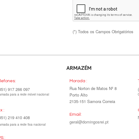
(*) Todos os Campos Obrigatórios
ARMAZÉM
lefones:
Morada :
Rua Norton de Matos Nº 8
351) 917 266 097
Porto Alto
mada para a rede móvel nacional
2135-151 Samora Correia
x :
Email:
351) 219 410 408
geral@domingosrei.pt
mada para a rede fixa nacional
S :