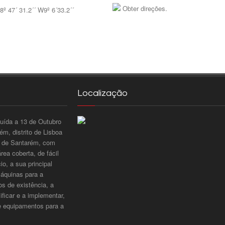
Obter direções.
8º 47´ 31.2´´ W9º 6´33.2´´
Localização
tuída a 13 de Outubro
m, distrito de Lisboa
to de Santarém, com
ea coberta, de fácil
o, a sua principal
máquinas para a
os de existência, a
ificar e a implementar,
e equipamentos para a