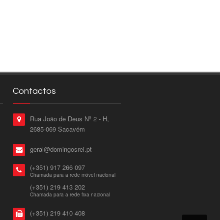
Contactos
Rua João de Deus Nº 2 - H,
2685-069 Sacavém
geral@domingosrei.pt
(+351) 917 266 097
Chamada para a rede móvel nacional
(+351) 219 413 202
Chamada para a rede fixa nacional
(+351) 219 410 408