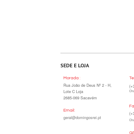
SEDE E LOJA
Morada :
Te
Rua João de Deus Nº 2 - H,
(+
Lote C Loja
Cha
2685-069 Sacavém
Fa
Email:
(+
geral@domingosrei.pt
Cha
GP