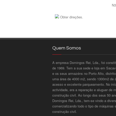
N3
Obter direções.
Quem Somos
A empresa Domingos Rei, Lda., foi consti
de 1969. Tem a sua sede e loja em Sacavé
e os seus armazéns no Porto Alto, distri
uma área de 4000 m2, sendo 1300m2 de ár
acesso e excelente parqueamento. No iníci
actividade, era a reparação e aluguer de 
construção civil. Ao longo dos seus 50 an
Domingos Rei, Lda., tem-se vindo a divers
comercializando todo o tipo de máquinas 
construção civil.