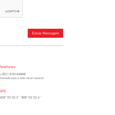
Telefones:
(+351) 916144906
Chamada para a rede móvel nacional
GPS :
N38º 55´02.5´´ W8º 53´32.4´´