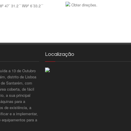
Obter direções.
8º 47´ 31.2´´ W9º 6´33.2´´
Localização
tuída a 13 de Outubro
m, distrito de Lisboa
to de Santarém, com
ea coberta, de fácil
o, a sua principal
máquinas para a
os de existência, a
ificar e a implementar,
e equipamentos para a