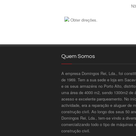
N3
Obter direções.
Quem Somos
A empresa Domingos Rei, Lda., foi consti
de 1969. Tem a sua sede e loja em Sacavé
e os seus armazéns no Porto Alto, distri
uma área de 4000 m2, sendo 1300m2 de ár
acesso e excelente parqueamento. No iníci
actividade, era a reparação e aluguer de 
construção civil. Ao longo dos seus 50 an
Domingos Rei, Lda., tem-se vindo a divers
comercializando todo o tipo de máquinas 
construção civil.