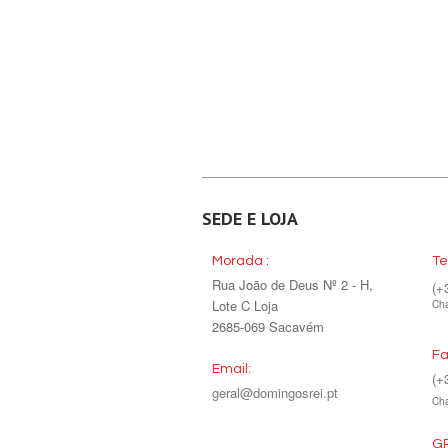
SEDE E LOJA
Morada :
Te
Rua João de Deus Nº 2 - H,
(+
Lote C Loja
Cha
2685-069 Sacavém
Fa
Email:
(+
geral@domingosrei.pt
Cha
GP