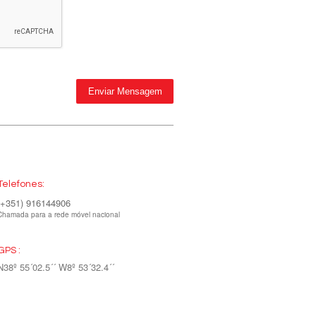
Telefones:
(+351) 916144906
Chamada para a rede móvel nacional
GPS :
N38º 55´02.5´´ W8º 53´32.4´´