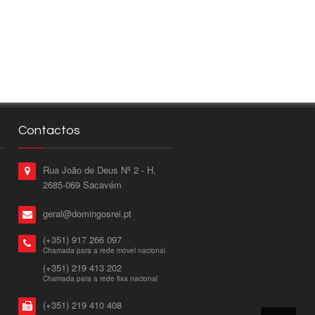
Contactos
Rua João de Deus Nº 2 - H,
2685-069 Sacavém
geral@domingosrei.pt
(+351) 917 266 097
Chamada para a rede móvel nacional
(+351) 219 413 202
Chamada para a rede fixa nacional
(+351) 219 410 408