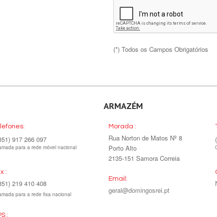
(*) Todos os Campos Obrigatórios
ARMAZÉM
lefones:
Morada :
Rua Norton de Matos Nº 8
351) 917 266 097
Porto Alto
mada para a rede móvel nacional
2135-151 Samora Correia
x :
Email:
351) 219 410 408
geral@domingosrei.pt
mada para a rede fixa nacional
S :