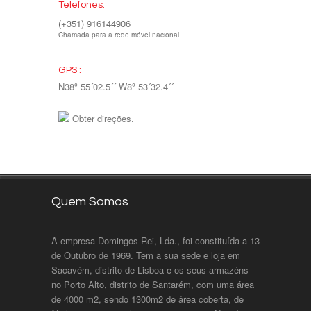
Telefones:
(+351) 916144906
Chamada para a rede móvel nacional
GPS :
N38º 55´02.5´´ W8º 53´32.4´´
Obter direções.
Quem Somos
A empresa Domingos Rei, Lda., foi constituída a 13
de Outubro de 1969. Tem a sua sede e loja em
Sacavém, distrito de Lisboa e os seus armazéns
no Porto Alto, distrito de Santarém, com uma área
de 4000 m2, sendo 1300m2 de área coberta, de