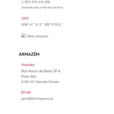
(+351) 219 410 408
Chamada para a rede fixa nacional
GPS :
N38º 47´ 31.2´´ W9º 6´33.2´´
Obter direções.
ARMAZÉM
Morada :
Rua Norton de Matos Nº 8
Porto Alto
2135-151 Samora Correia
Email:
geral@domingosrei.pt