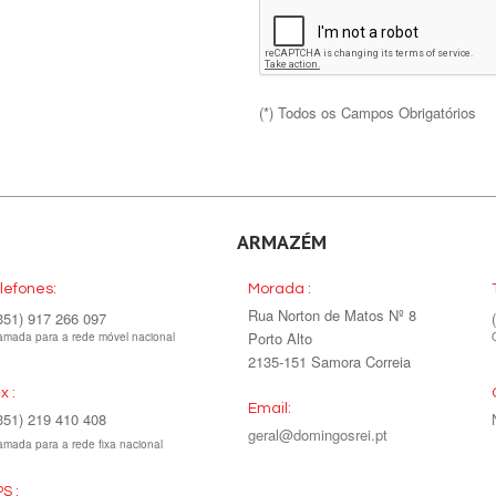
(*) Todos os Campos Obrigatórios
ARMAZÉM
lefones:
Morada :
Rua Norton de Matos Nº 8
351) 917 266 097
Porto Alto
mada para a rede móvel nacional
2135-151 Samora Correia
x :
Email:
351) 219 410 408
geral@domingosrei.pt
mada para a rede fixa nacional
S :