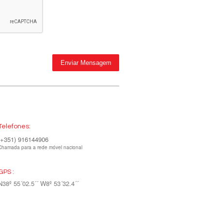
Telefones:
(+351) 916144906
Chamada para a rede móvel nacional
GPS :
N38º 55´02.5´´ W8º 53´32.4´´