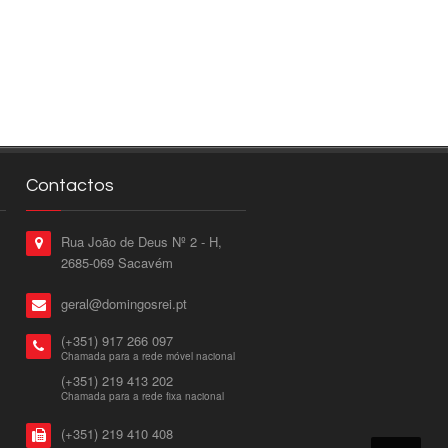
Contactos
Rua João de Deus Nº 2 - H,
2685-069 Sacavém
geral@domingosrei.pt
(+351) 917 266 097
Chamada para a rede móvel nacional
(+351) 219 413 202
Chamada para a rede fixa nacional
(+351) 219 410 408