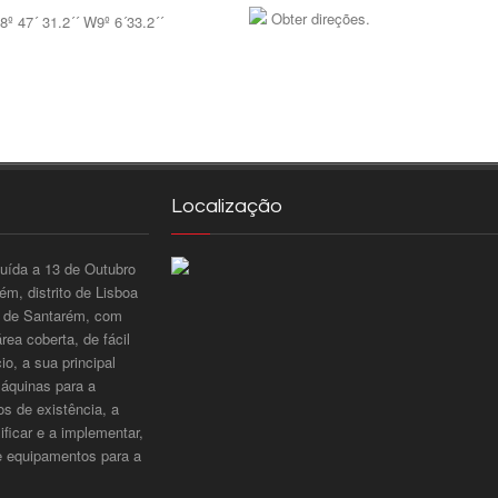
Obter direções.
8º 47´ 31.2´´ W9º 6´33.2´´
Localização
tuída a 13 de Outubro
m, distrito de Lisboa
to de Santarém, com
ea coberta, de fácil
o, a sua principal
máquinas para a
os de existência, a
ificar e a implementar,
e equipamentos para a