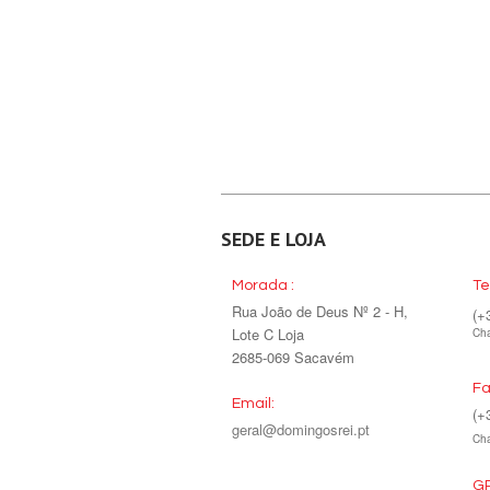
SEDE E LOJA
Morada :
Te
Rua João de Deus Nº 2 - H,
(+
Lote C Loja
Cha
2685-069 Sacavém
Fa
Email:
(+
geral@domingosrei.pt
Cha
GP