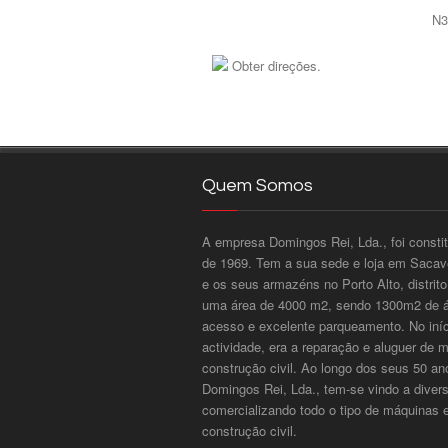
N3
Obter direções.
Quem Somos
A empresa Domingos Rei, Lda., foi consti
de 1969. Tem a sua sede e loja em Sacavé
e os seus armazéns no Porto Alto, distri
uma área de 4000 m2, sendo 1300m2 de ár
acesso e excelente parqueamento. No iníci
actividade, era a reparação e aluguer de 
construção civil. Ao longo dos seus 50 an
Domingos Rei, Lda., tem-se vindo a divers
comercializando todo o tipo de máquinas 
construção civil.