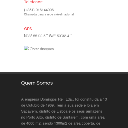
Telefones:
(+351) 916144906
Chamada para a rede móvel nacional
GPS :
N38º 55´02.5´´ W8º 53´32.4´´
Obter direções.
Quem Somos
A empresa Domingos Rei, Lda., foi constituída a 13
de Outubro de 1969. Tem a sua sede e loja em
Sacavém, distrito de Lisboa e os seus armazéns
no Porto Alto, distrito de Santarém, com uma área
de 4000 m2, sendo 1300m2 de área coberta, de