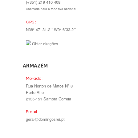
(+351) 219 410 408
Chamada para a rede fixa nacional
GPS :
N38º 47´ 31.2´´ W9º 6´33.2´´
Obter direções.
ARMAZÉM
Morada :
Rua Norton de Matos Nº 8
Porto Alto
2135-151 Samora Correia
Email:
geral@domingosrei.pt