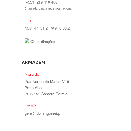
(+351) 219 410 408
Chamada para a rede fixa nacional
GPS :
N38º 47´ 31.2´´ W9º 6´33.2´´
Obter direções.
ARMAZÉM
Morada :
Rua Norton de Matos Nº 8
Porto Alto
2135-151 Samora Correia
Email:
geral@domingosrei.pt