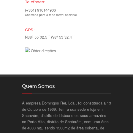
Telefones:
(+351) 916144906
Chamada para a rede móvel nacional
GPS :
N38º 55´02.5´´ W8º 53´32.4´´
Obter direções.
Quem Somos
A empresa Domingos Rei, Lda., foi constituída a 13
de Outubro de 1969. Tem a sua sede e loja em
Sacavém, distrito de Lisboa e os seus armazéns
no Porto Alto, distrito de Santarém, com uma área
de 4000 m2, sendo 1300m2 de área coberta, de