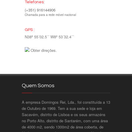
Telefones:
(+351) 916144906
Chamada para a rede móvel nacional
GPS :
N38º 55´02.5´´ W8º 53´32.4´´
Obter direções.
Quem Somos
A empresa Domingos Rei, Lda., foi constituída a 13
de Outubro de 1969. Tem a sua sede e loja em
Sacavém, distrito de Lisboa e os seus armazéns
no Porto Alto, distrito de Santarém, com uma área
de 4000 m2, sendo 1300m2 de área coberta, de