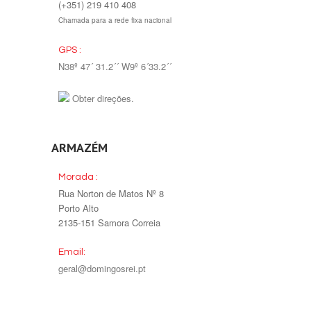
(+351) 219 410 408
Chamada para a rede fixa nacional
GPS :
N38º 47´ 31.2´´ W9º 6´33.2´´
Obter direções.
ARMAZÉM
Morada :
Rua Norton de Matos Nº 8
Porto Alto
2135-151 Samora Correia
Email:
geral@domingosrei.pt