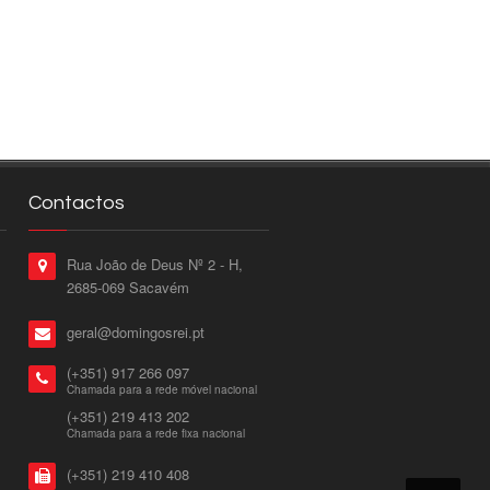
Contactos
Rua João de Deus Nº 2 - H,
2685-069 Sacavém
geral@domingosrei.pt
(+351) 917 266 097
Chamada para a rede móvel nacional
(+351) 219 413 202
Chamada para a rede fixa nacional
(+351) 219 410 408