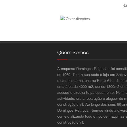
N3
Obter direções.
Quem Somos
A empresa Domingos Rei, Lda., foi consti
de 1969. Tem a sua sede e loja em Sacavé
e os seus armazéns no Porto Alto, distri
uma área de 4000 m2, sendo 1300m2 de ár
acesso e excelente parqueamento. No iníci
actividade, era a reparação e aluguer de 
construção civil. Ao longo dos seus 50 an
Domingos Rei, Lda., tem-se vindo a divers
comercializando todo o tipo de máquinas 
construção civil.