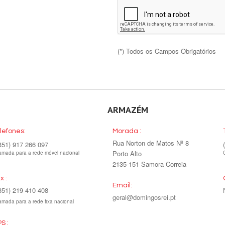
(*) Todos os Campos Obrigatórios
ARMAZÉM
lefones:
Morada :
Rua Norton de Matos Nº 8
351) 917 266 097
Porto Alto
mada para a rede móvel nacional
2135-151 Samora Correia
x :
Email:
351) 219 410 408
geral@domingosrei.pt
mada para a rede fixa nacional
S :