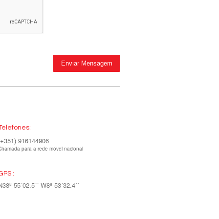
Telefones:
(+351) 916144906
Chamada para a rede móvel nacional
GPS :
N38º 55´02.5´´ W8º 53´32.4´´