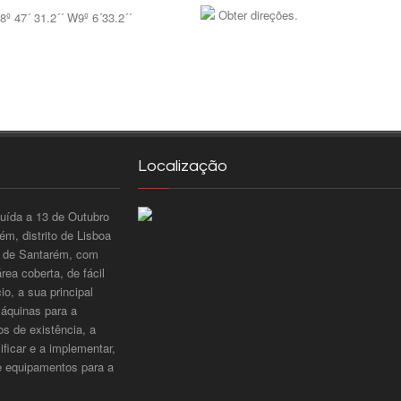
Obter direções.
8º 47´ 31.2´´ W9º 6´33.2´´
Localização
tuída a 13 de Outubro
m, distrito de Lisboa
to de Santarém, com
ea coberta, de fácil
o, a sua principal
máquinas para a
os de existência, a
ificar e a implementar,
e equipamentos para a