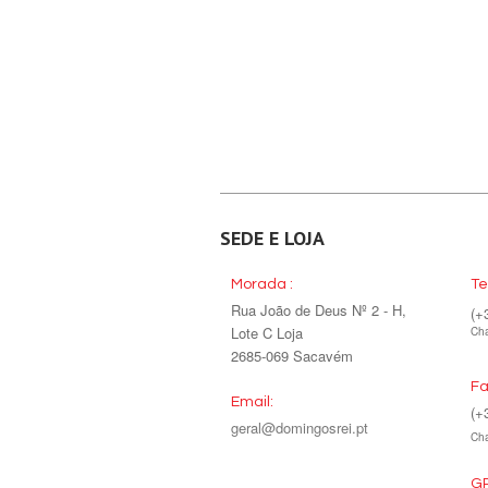
SEDE E LOJA
Morada :
Te
Rua João de Deus Nº 2 - H,
(+
Lote C Loja
Cha
2685-069 Sacavém
Fa
Email:
(+
geral@domingosrei.pt
Cha
GP