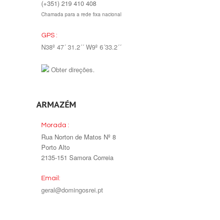
(+351) 219 410 408
Chamada para a rede fixa nacional
GPS :
N38º 47´ 31.2´´ W9º 6´33.2´´
Obter direções.
ARMAZÉM
Morada :
Rua Norton de Matos Nº 8
Porto Alto
2135-151 Samora Correia
Email:
geral@domingosrei.pt