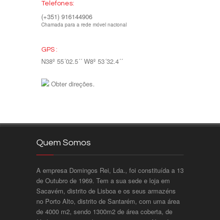
Telefones:
(+351) 916144906
Chamada para a rede móvel nacional
GPS :
N38º 55´02.5´´ W8º 53´32.4´´
Obter direções.
Quem Somos
A empresa Domingos Rei, Lda., foi constituída a 13
de Outubro de 1969. Tem a sua sede e loja em
Sacavém, distrito de Lisboa e os seus armazéns
no Porto Alto, distrito de Santarém, com uma área
de 4000 m2, sendo 1300m2 de área coberta, de