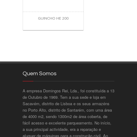
GUINCHO HE 200
Quem Somos
A empresa Domingos Rei, Lda., foi constituída a 13
de Outubro de 1969. Tem a sua sede e loja em
Sacavém, distrito de Lisboa e os seus armazéns
no Porto Alto, distrito de Santarém, com uma área
de 4000 m2, sendo 1300m2 de área coberta, de
fácil acesso e excelente parqueamento. No início,
a sua principal actividade, era a reparação e
aluguer de máquinas para a construção civil. Ao