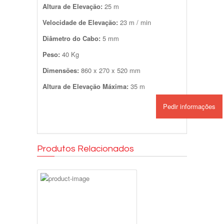
Altura de Elevação:
25 m
Velocidade de Elevação:
23 m / min
Diâmetro do Cabo:
5 mm
Peso:
40 Kg
Dimensões:
860 x 270 x 520 mm
Altura de Elevação Máxima:
35 m
Pedir informações
Produtos Relacionados