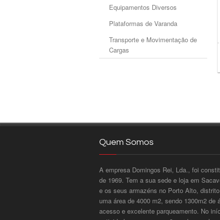
Equipamentos Diversos
Plataformas de Varanda
Transporte e Movimentação de
Cargas
Quem Somos
A empresa Domingos Rei, Lda., foi consti
de 1969. Tem a sua sede e loja em Sacavé
e os seus armazéns no Porto Alto, distri
uma área de 4000 m2, sendo 1300m2 de ár
acesso e excelente parqueamento. No iníci