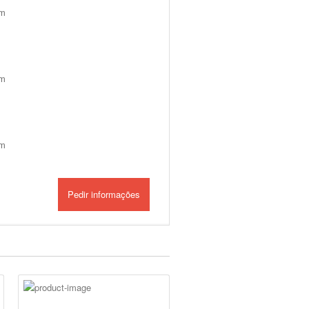
m
m
m
Pedir informações