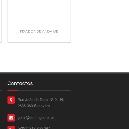
FIXADOR DE ANDAIME
Contactos
Rua João de Deus Nº 2 - H,
2685-069 Sacavém
geral@domingosrei.pt
(+351) 917 266 097