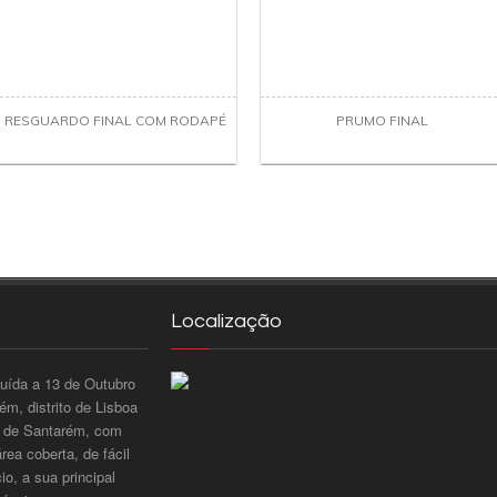
RESGUARDO FINAL COM RODAPÉ
PRUMO FINAL
Localização
tuída a 13 de Outubro
m, distrito de Lisboa
to de Santarém, com
ea coberta, de fácil
o, a sua principal