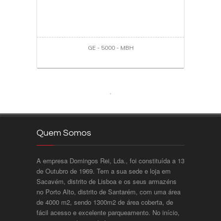
GE - 5000 - MBH
Quem Somos
A empresa Domingos Rei, Lda., foi constituída a 13
de Outubro de 1969. Tem a sua sede e loja em
Sacavém, distrito de Lisboa e os seus armazéns
no Porto Alto, distrito de Santarém, com uma área
de 4000 m2, sendo 1300m2 de área coberta, de
fácil acesso e excelente parqueamento. No início,