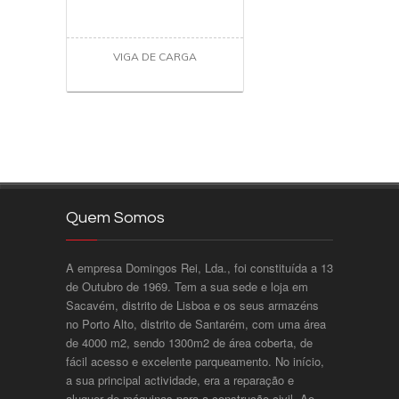
VIGA DE CARGA
Quem Somos
A empresa Domingos Rei, Lda., foi constituída a 13
de Outubro de 1969. Tem a sua sede e loja em
Sacavém, distrito de Lisboa e os seus armazéns
no Porto Alto, distrito de Santarém, com uma área
de 4000 m2, sendo 1300m2 de área coberta, de
fácil acesso e excelente parqueamento. No início,
a sua principal actividade, era a reparação e
aluguer de máquinas para a construção civil. Ao