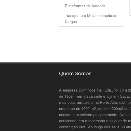
Plataformas de Varanda
Transporte e Movimentação de
Cargas
Quem Somos
A empresa Domingos Rei, Lda., foi consti
de 1969. Tem a sua sede e loja em Sacavé
e os seus armazéns no Porto Alto, distri
uma área de 4000 m2, sendo 1300m2 de ár
acesso e excelente parqueamento. No iníci
actividade, era a reparação e aluguer de 
construção civil. Ao longo dos seus 50 an