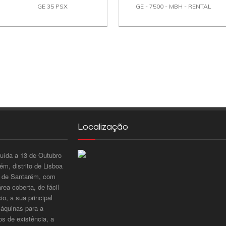
GE 35 PSX
GE - 7500 - MBH - RENTAL
Localização
tuída a 13 de Outubro
m, distrito de Lisboa
to de Santarém, com
ea coberta, de fácil
o, a sua principal
máquinas para a
os de existência, a