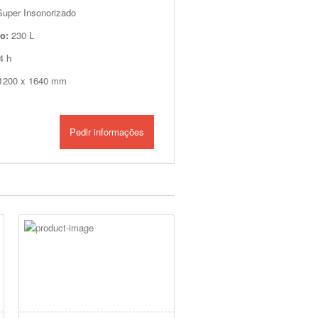
Super Insonorizado
o:
230 L
4 h
 1200 x 1640 mm
Pedir informações