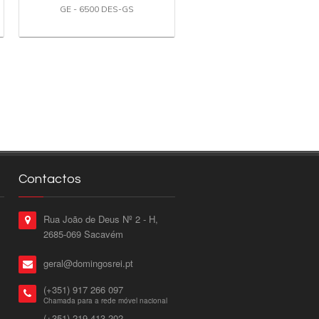
GE - 6500 DES-GS
Contactos
Rua João de Deus Nº 2 - H,
2685-069 Sacavém
geral@domingosrei.pt
(+351) 917 266 097
Chamada para a rede móvel nacional
(+351) 219 413 202