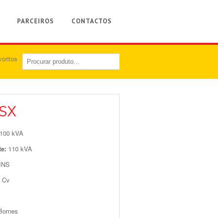
PARCEIROS
CONTACTOS
PSX
100 kVA
te:
110 kVA
INS
 Cv
Bornes