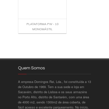
PLATAFORMA PW - 10
MONOMÁSTIL
Quem Somos
A empresa Domingos Rei, Lda., foi constituída a 13
de Outubro de 1969. Tem a sua sede e loja em
Sacavém, distrito de Lisboa e os seus armazéns
no Porto Alto, distrito de Santarém, com uma área
de 4000 m2, sendo 1300m2 de área coberta, de
fácil acesso e excelente parqueamento. No início,