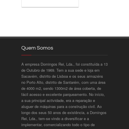
Quem Somos
A empresa Domingos Rei, Lda., foi constituída a 13
de Outubro de 1969. Tem a sua sede e loja em
Sacavém, distrito de Lisboa e os seus armazéns
no Porto Alto, distrito de Santarém, com uma área
de 4000 m2, sendo 1300m2 de área coberta, de
fácil acesso e excelente parqueamento. No início,
a sua principal actividade, era a reparação e
aluguer de máquinas para a construção civil. Ao
longo dos seus 50 anos de existência, a Domingos
Rei, Lda., tem-se vindo a diversificar e a
implementar, comercializando todo o tipo de