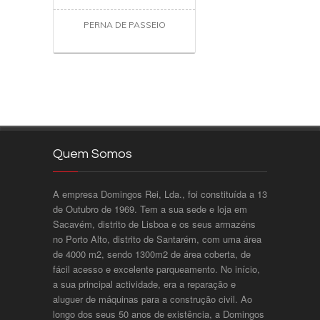
PERNA DE PASSEIO
Quem Somos
A empresa Domingos Rei, Lda., foi constituída a 13
de Outubro de 1969. Tem a sua sede e loja em
Sacavém, distrito de Lisboa e os seus armazéns
no Porto Alto, distrito de Santarém, com uma área
de 4000 m2, sendo 1300m2 de área coberta, de
fácil acesso e excelente parqueamento. No início,
a sua principal actividade, era a reparação e
aluguer de máquinas para a construção civil. Ao
longo dos seus 50 anos de existência, a Domingos