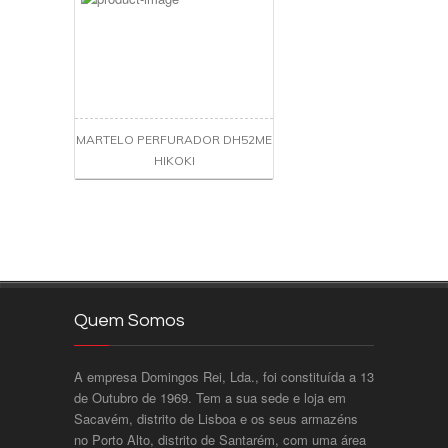
MARTELO PERFURADOR DH52ME
HIKOKI
Quem Somos
A empresa Domingos Rei, Lda., foi constituída a 13
de Outubro de 1969. Tem a sua sede e loja em
Sacavém, distrito de Lisboa e os seus armazéns
no Porto Alto, distrito de Santarém, com uma área