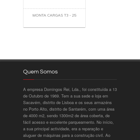
MONTA CARGAS T3 - 25
Quem Somos
A empresa Domingos Rei, Lda., foi constituída a 13
de Outubro de 1969. Tem a sua sede e loja em
Sacavém, distrito de Lisboa e os seus armazéns
no Porto Alto, distrito de Santarém, com uma área
de 4000 m2, sendo 1300m2 de área coberta, de
fácil acesso e excelente parqueamento. No início,
a sua principal actividade, era a reparação e
aluguer de máquinas para a construção civil. Ao